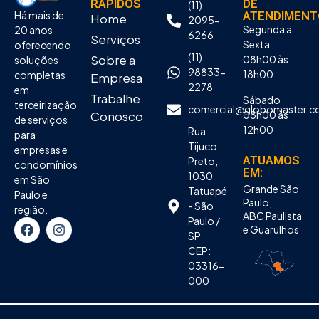
RÁPIDOS
DE
(11)
Há mais de
ATENDIMENT
Home
2095-
Segunda a
20 anos
6266
Serviços
Sexta
oferecendo
(11)
Sobre a
08h00 às
soluções
98833-
18h00
completas
Empresa
2278
em
Trabalhe
Sábado
terceirização
comercial@globomaster.c
08h00 às
Conosco
de serviços
12h00
Rua
para
Tijuco
empresas e
ATUAMOS
Preto,
condomínios
EM:
1030
em São
Grande São
Tatuapé
Paulo e
Paulo,
- São
região.
ABC Paulista
Paulo /
e Guarulhos
SP
CEP:
03316-
000