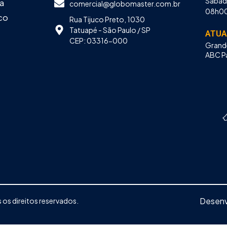
Sába
a
comercial@globomaster.com.br
08h00
co
Rua Tijuco Preto, 1030
Tatuapé - São Paulo / SP
ATUA
CEP: 03316-000
Grande
ABC Pa
Desenv
os direitos reservados.