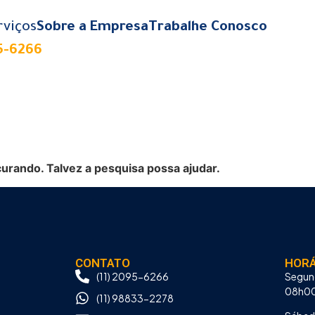
rviços
Sobre a Empresa
Trabalhe Conosco
95-6266
rando. Talvez a pesquisa possa ajudar.
CONTATO
HORÁ
(11) 2095-6266
Segun
08h00
(11) 98833-2278