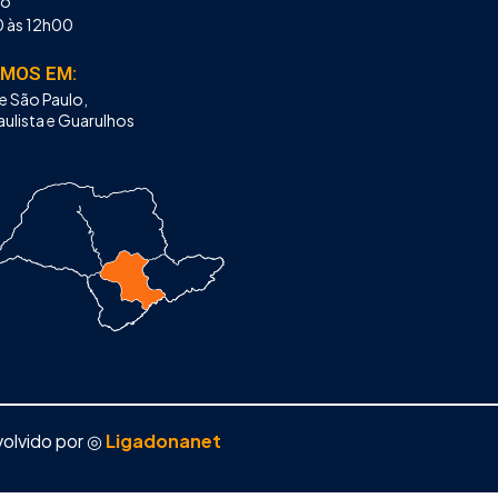
do
 às 12h00
MOS EM:
 São Paulo,
ulista e Guarulhos
olvido por ◎
Ligadonanet